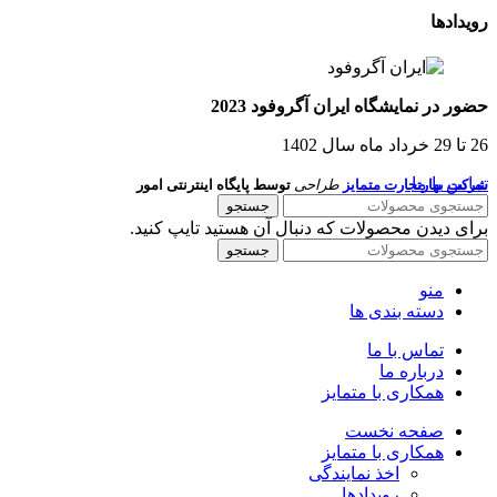
رویدادها
حضور در نمایشگاه ایران آگروفود 2023
26 تا 29 خرداد ماه سال 1402
تماس با ما
شرکت بهارتجارت متمایز
طراحی
توسط پایگاه اینترنتی امور
جستجو
برای دیدن محصولات که دنبال آن هستید تایپ کنید.
جستجو
منو
دسته بندی ها
تماس با ما
درباره ما
همکاری با متمایز
صفحه نخست
همکاری با متمایز
اخذ نمایندگی
رویدادها