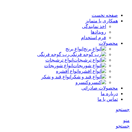
صفحه نخست
همکاری با متمایز
اخذ نمایندگی
رویدادها
فرم استخدام
محصولات
انواع برنج
رب گوجه فرنگی
انواع ترشیجات
انواع شوریجات
انواع افشره
انواع قند و شکر
کنسرو
محصولات صادراتی
درباره ما
تماس با ما
جستجو
منو
جستجو