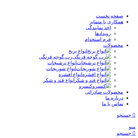
صفحه نخست
همکاری با متمایز
اخذ نمایندگی
رویدادها
فرم استخدام
محصولات
انواع برنج
رب گوجه فرنگی
انواع ترشیجات
انواع شوریجات
انواع افشره
انواع قند و شکر
کنسرو
محصولات صادراتی
درباره ما
تماس با ما
جستجو
منو
جستجو