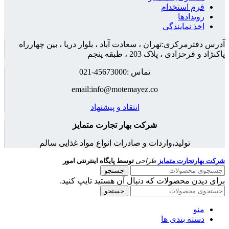
فرم استخدام
رویدادها
اخذ نمایندگی
آدرس دفترمرکزی:تهران ، سعادت آباد ، بلوار دریا ، بین چهارراه
پاکنژاد و فرحزادی ، پلاک 203 ، طبقه پنجم
تماس :45673000-021
email:info@motemayez.co
انتقاد و پیشنهاد
شرکت بهار تجارت متمایز
تولید،واردات و صادرات انواع مواد غذایی سالم
شرکت بهارتجارت متمایز
طراحی
توسط پایگاه اینترنتی امور
جستجو
برای دیدن محصولات که دنبال آن هستید تایپ کنید.
جستجو
منو
دسته بندی ها