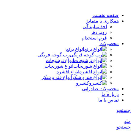
صفحه نخست
همکاری با متمایز
اخذ نمایندگی
رویدادها
فرم استخدام
محصولات
انواع برنج
رب گوجه فرنگی
انواع ترشیجات
انواع شوریجات
انواع افشره
انواع قند و شکر
کنسرو
محصولات صادراتی
درباره ما
تماس با ما
جستجو
منو
جستجو