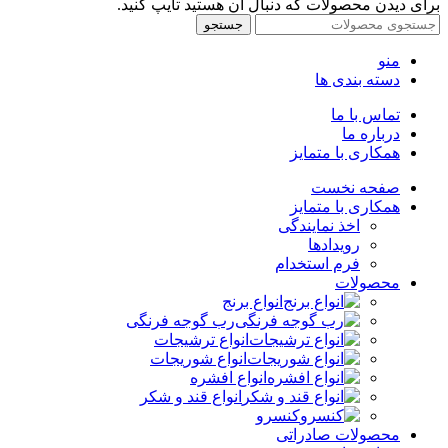
برای دیدن محصولات که دنبال آن هستید تایپ کنید.
جستجو
منو
دسته بندی ها
تماس با ما
درباره ما
همکاری با متمایز
صفحه نخست
همکاری با متمایز
اخذ نمایندگی
رویدادها
فرم استخدام
محصولات
انواع برنج
رب گوجه فرنگی
انواع ترشیجات
انواع شوریجات
انواع افشره
انواع قند و شکر
کنسرو
محصولات صادراتی