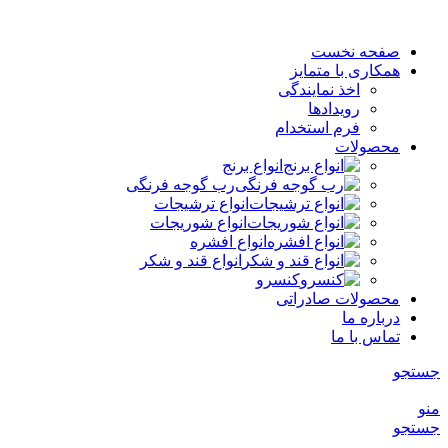
صفحه نخست
همکاری با متمایز
اخذ نمایندگی
رویدادها
فرم استخدام
محصولات
انواع برنج
رب گوجه فرنگی
انواع ترشیجات
انواع شوریجات
انواع افشره
انواع قند و شکر
کنسرو
محصولات صادراتی
درباره ما
تماس با ما
جستجو
منو
جستجو