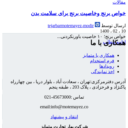
مقالات
خواص برنج وخاصیت برنج برای سلامت بدن
ارسال توسط
tejarbarmotemayez-modir
10 ، 02 ، 1400
خواص برنج؛ ۱۰ خاصیت باورنکردنی...
همکاری با ما
ادامه مطلب
همکاری با متمایز
فرم استخدام
رویدادها
اخذ نمایندگی
آدرس دفترمرکزی:تهران ، سعادت آباد ، بلوار دریا ، بین چهارراه
پاکنژاد و فرحزادی ، پلاک 203 ، طبقه پنجم
تماس :45673000-021
email:info@motemayez.co
انتقاد و پیشنهاد
شرکت بهار تجارت متمایز